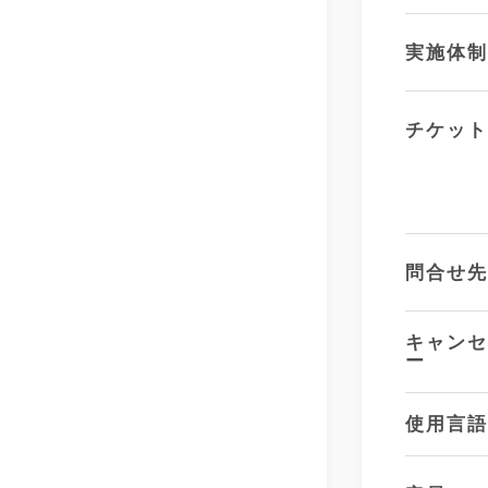
実施体
チケッ
問合せ
キャン
ー
使用言