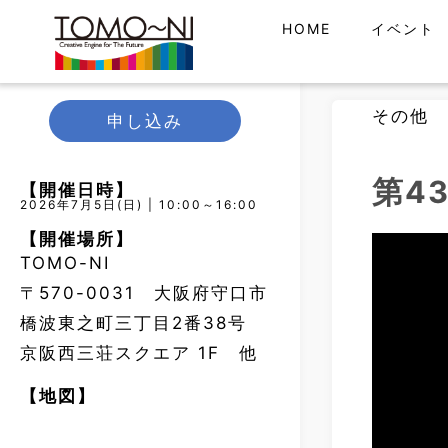
HOME
イベント
その他
申し込み
第4
【開催日時】
2026年7月5日(日) | 10:00～16:00
【開催場所】
TOMO-NI
〒570-0031 大阪府守口市
橋波東之町三丁目2番38号
京阪西三荘スクエア 1F 他
【地図】