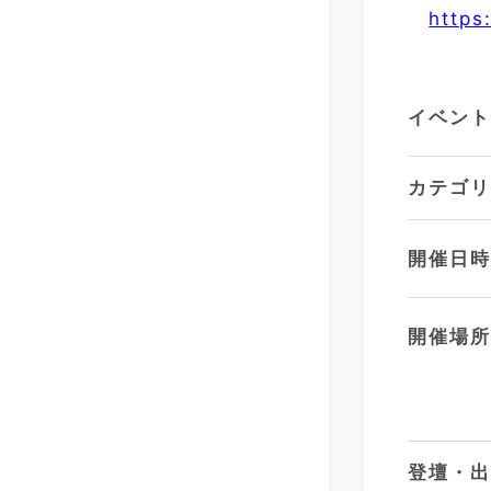
https
イベン
カテゴ
開催日
開催場
登壇・