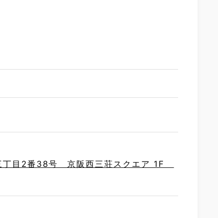
町三丁目2番38号 京阪西三荘スクエア 1F